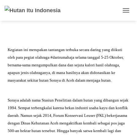
Dipublikasikan oleh
admin
pada
September 9, 2020
T
O
G
G
L
E
Kegiatan ini merupakan tantangan terbuka secara daring yang diikuti
N
A
oleh para pegiat olahraga
#darirumahaja selama tanggal 5-25 Oktober,
V
bersama-sama mengumpulkan dana dan sejuta
kalori hasil olahraga,
I
apapun jenis olahraganya, di mana hasilnya akan didonasikan ke
G
A
masyarakat
sekitar hutan Soraya di Aceh dalam menjaga hutan.
S
I
Soraya adalah nama Stasiun Penelitian dalam hutan yang dibangun sejak
1994. Sempat terbengkalai karena bekas industri usaha kayu dan konflik
daerah. Namun sejak 2014, Forum Konservasi Leuser (FKL) bekerjasama
dengan Dinas Kehutanan Aceh mengaktifkan kembali sebagai pos jaga
500-an hektar hutan tersebut. Hingga banyak satwa kembali lagi dan